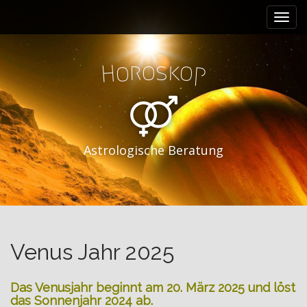
M
S
k
a
i
i
p
n
r
k
t
o
s
o
o
H
p
m
o
e
c
n
o
n
u
t
Astrologische Beratung
e
n
t
Venus Jahr 2025
Das Venusjahr beginnt am 20. März
2025 und löst
das Sonnenjahr 2024 ab.