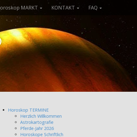
oroskop MARKT
KONTAKT
FAQ
p
Horoskop TERMINE
Herzlich Willkommen
Astrokartografie
Pferde-Jahr 2026
Horoskope Schriftlich