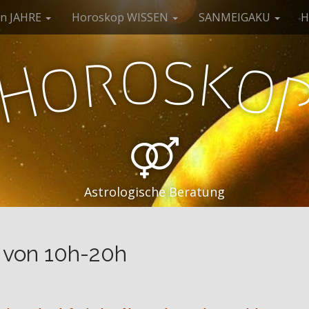
en JAHRE
Horoskop WISSEN
SANMEIGAKU
H
o
s
r
k
o
o
H
Astrologische Beratung
 von 10h-20h