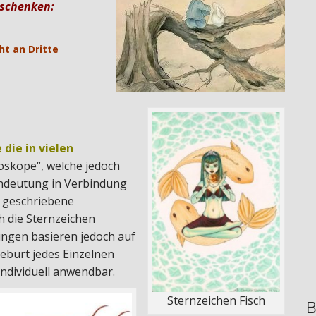
rschenken:
ht an Dritte
die in vielen
oskope“, welche jedoch
rndeutung in Verbindung
n geschriebene
h die Sternzeichen
ungen basieren jedoch auf
eburt jedes Einzelnen
ndividuell anwendbar.
Sternzeichen Fisch
B