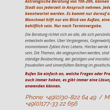
Astrologische Beratung von 10h-20h, können 
Stadt aus jederzeit in Anspruch nehmen. Jede
beantwortet werden. Es kommt nur darauf an
Manchmal hilft nur ein Blick von Außen, eine
behilflich sein. Nur nach Terminvergabe.
Die Beratung richtet sich an alle, die sich persönli
entwickeln wollen. Über Vergangenes, Gegenwärtig
momentanen Zyklen ihres Lebens. Hierbei werde ic
sein. Die Themen, die angesprochen werden, sind 
ständige Beobachtung, der geistigen und moralis
freudvollen und sinnerfüllten Beitrag im gesellscha
Rufen Sie einfach an, welche Fragen oder Pr
auch immer haben, es gibt immer eine Lösung,
anwenden können.
Phone: +49(0)30-822 64 49
/
Mo
+49(0)177-33 22 656